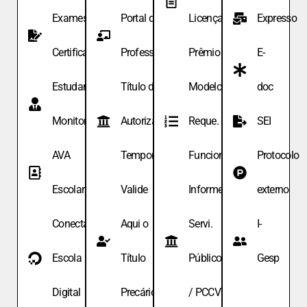
Exames de
Portal do
Licença
Expresso
Certificação
Professor
Prêmio
E-
Estudante
Título de
Modelo de
doc
Monitor
Autoriza.
Reque. de
SEI
AVA
Temporária
Funcionário
Protocolo
Escolar
Valide
Informe
externo
Conecta
Aqui o
Servi.
I-
Escola
Título
Públicos
Gesp
Digital
Precário
/ PCCV