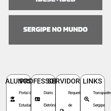
ALUNOS
PROFESSORES
SERVIDORES
LINKS
Portal do
Diário
Requeri.
Transparên
Estudante
Eletrônico
de
Sergipe