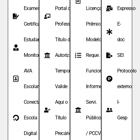
Exames de
Portal do
Licença
Expresso
Certificação
Professor
Prêmio
E-
Estudante
Título de
Modelo de
doc
Monitor
Autoriza.
Reque. de
SEI
AVA
Temporária
Funcionário
Protocolo
Escolar
Valide
Informe
externo
Conecta
Aqui o
Servi.
I-
Escola
Título
Públicos
Gesp
Digital
Precário
/ PCCV