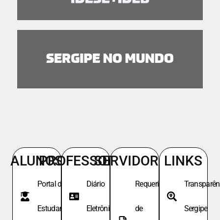
ALUNOS
PROFESSORES
SERVIDORES
LINKS
Portal do
Diário
Requeri.
Transparên
Estudante
Eletrônico
de
Sergipe