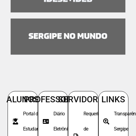
ALUNOS
PROFESSORES
SERVIDORES
LINKS
Portal do
Diário
Requeri.
Transparên
Estudante
Eletrônico
de
Sergipe