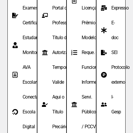
Exames de
Portal do
Licença
Expresso
Certificação
Professor
Prêmio
E-
Estudante
Título de
Modelo de
doc
Monitor
Autoriza.
Reque. de
SEI
AVA
Temporária
Funcionário
Protocolo
Escolar
Valide
Informe
externo
Conecta
Aqui o
Servi.
I-
Escola
Título
Públicos
Gesp
Digital
Precário
/ PCCV