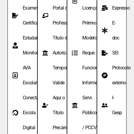
Exames de
Portal do
Licença
Expresso
Certificação
Professor
Prêmio
E-
Estudante
Título de
Modelo de
doc
Monitor
Autoriza.
Reque. de
SEI
AVA
Temporária
Funcionário
Protocolo
Escolar
Valide
Informe
externo
Conecta
Aqui o
Servi.
I-
Escola
Título
Públicos
Gesp
Digital
Precário
/ PCCV