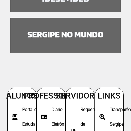
ALUNOS
PROFESSORES
SERVIDORES
LINKS
Portal do
Diário
Requeri.
Transparên
Estudante
Eletrônico
de
Sergipe