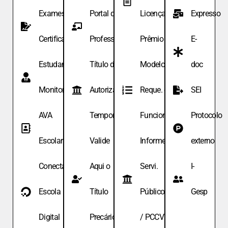
Exames de
Portal do
Licença
Expresso
Certificação
Professor
Prêmio
E-
Estudante
Título de
Modelo de
doc
Monitor
Autoriza.
Reque. de
SEI
AVA
Temporária
Funcionário
Protocolo
Escolar
Valide
Informe
externo
Conecta
Aqui o
Servi.
I-
Escola
Título
Públicos
Gesp
Digital
Precário
/ PCCV