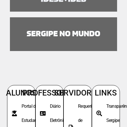
ALUNOS
PROFESSORES
SERVIDORES
LINKS
Portal do
Diário
Requeri.
Transparên
Estudante
Eletrônico
de
Sergipe