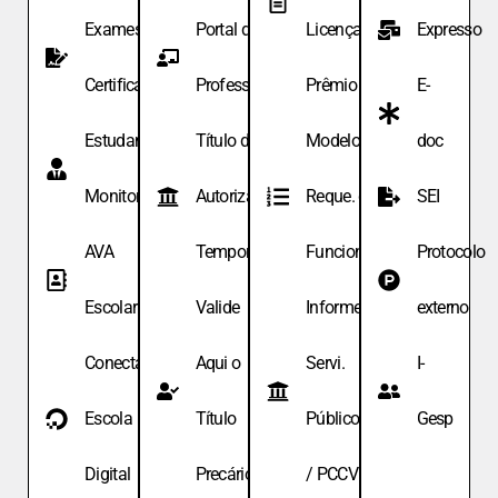
Exames de
Portal do
Licença
Expresso
Certificação
Professor
Prêmio
E-
Estudante
Título de
Modelo de
doc
Monitor
Autoriza.
Reque. de
SEI
AVA
Temporária
Funcionário
Protocolo
Escolar
Valide
Informe
externo
Conecta
Aqui o
Servi.
I-
Escola
Título
Públicos
Gesp
Digital
Precário
/ PCCV