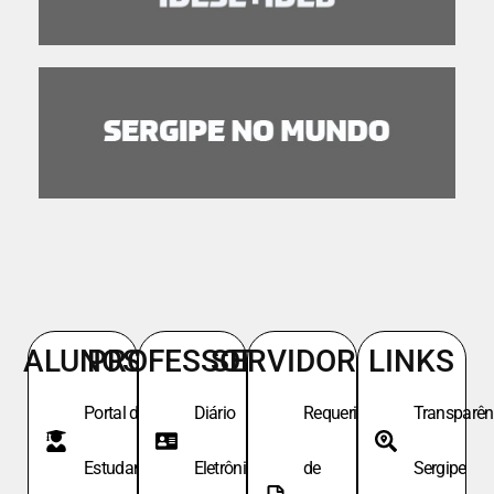
ALUNOS
PROFESSORES
SERVIDORES
LINKS
Portal do
Diário
Requeri.
Transparên
Estudante
Eletrônico
de
Sergipe