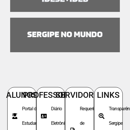
ALUNOS
PROFESSORES
SERVIDORES
LINKS
Portal do
Diário
Requeri.
Transparên
Estudante
Eletrônico
de
Sergipe