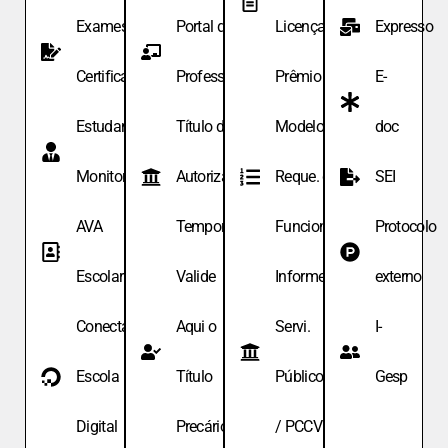
Exames de
Portal do
Licença
Expresso
Certificação
Professor
Prêmio
E-
Estudante
Título de
Modelo de
doc
Monitor
Autoriza.
Reque. de
SEI
AVA
Temporária
Funcionário
Protocolo
Escolar
Valide
Informe
externo
Conecta
Aqui o
Servi.
I-
Escola
Título
Públicos
Gesp
Digital
Precário
/ PCCV