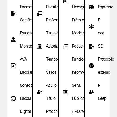
Exames de
Portal do
Licença
Expresso
Certificação
Professor
Prêmio
E-
Estudante
Título de
Modelo de
doc
Monitor
Autoriza.
Reque. de
SEI
AVA
Temporária
Funcionário
Protocolo
Escolar
Valide
Informe
externo
Conecta
Aqui o
Servi.
I-
Escola
Título
Públicos
Gesp
Digital
Precário
/ PCCV