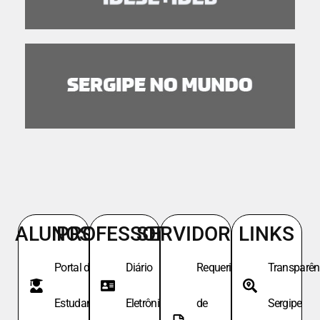
ALUNOS
PROFESSORES
SERVIDORES
LINKS
Portal do
Diário
Requeri.
Transparên
Estudante
Eletrônico
de
Sergipe