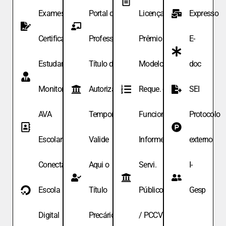
Exames de
Portal do
Licença
Expresso
Certificação
Professor
Prêmio
E-
Estudante
Título de
Modelo de
doc
Monitor
Autoriza.
Reque. de
SEI
AVA
Temporária
Funcionário
Protocolo
Escolar
Valide
Informe
externo
Conecta
Aqui o
Servi.
I-
Escola
Título
Públicos
Gesp
Digital
Precário
/ PCCV