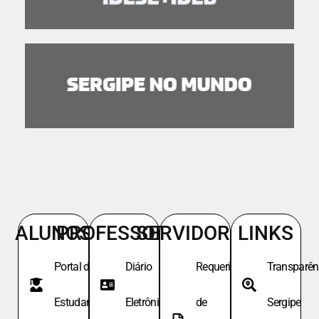
ALUNOS
PROFESSORES
SERVIDORES
LINKS
Portal do
Diário
Requeri.
Transparên
Estudante
Eletrônico
de
Sergipe