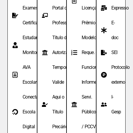
Exames de
Portal do
Licença
Expresso
Certificação
Professor
Prêmio
E-
Estudante
Título de
Modelo de
doc
Monitor
Autoriza.
Reque. de
SEI
AVA
Temporária
Funcionário
Protocolo
Escolar
Valide
Informe
externo
Conecta
Aqui o
Servi.
I-
Escola
Título
Públicos
Gesp
Digital
Precário
/ PCCV