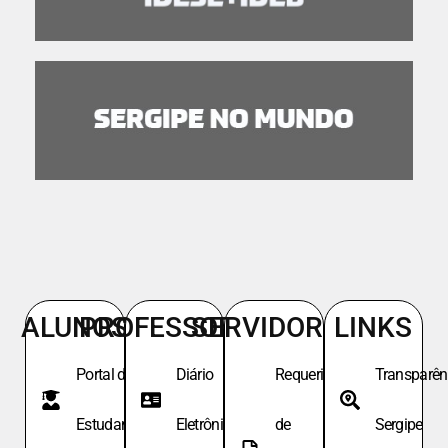
ALUNOS
PROFESSORES
SERVIDORES
LINKS
Portal do
Diário
Requeri.
Transparên
Estudante
Eletrônico
de
Sergipe