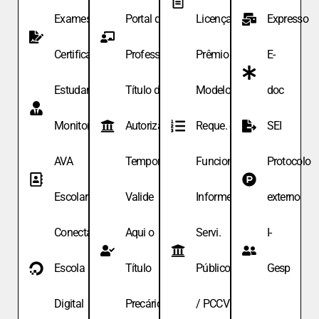
Exames de
Portal do
Licença
Expresso
Certificação
Professor
Prêmio
E-
Estudante
Título de
Modelo de
doc
Monitor
Autoriza.
Reque. de
SEI
AVA
Temporária
Funcionário
Protocolo
Escolar
Valide
Informe
externo
Conecta
Aqui o
Servi.
I-
Escola
Título
Públicos
Gesp
Digital
Precário
/ PCCV