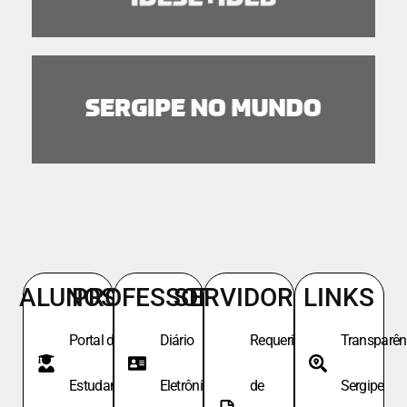
ALUNOS
PROFESSORES
SERVIDORES
LINKS
Portal do
Diário
Requeri.
Transparên
Estudante
Eletrônico
de
Sergipe