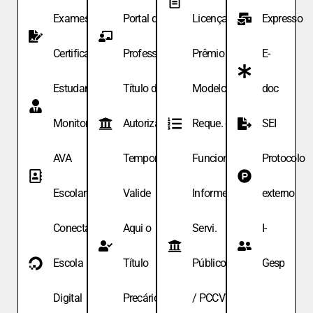
Exames de
Portal do
Licença
Expresso
Certificação
Professor
Prêmio
E-
Estudante
Título de
Modelo de
doc
Monitor
Autoriza.
Reque. de
SEI
AVA
Temporária
Funcionário
Protocolo
Escolar
Valide
Informe
externo
Conecta
Aqui o
Servi.
I-
Escola
Título
Públicos
Gesp
Digital
Precário
/ PCCV