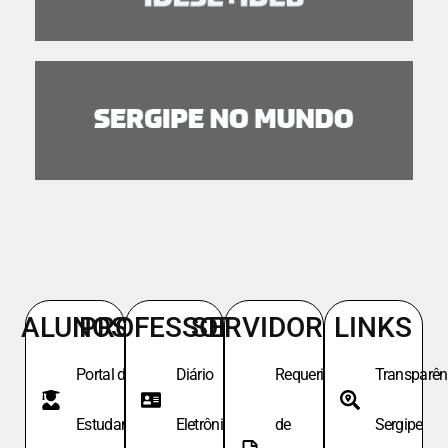
ALUNOS
PROFESSORES
SERVIDORES
LINKS
Portal do
Diário
Requeri.
Transparên
Estudante
Eletrônico
de
Sergipe