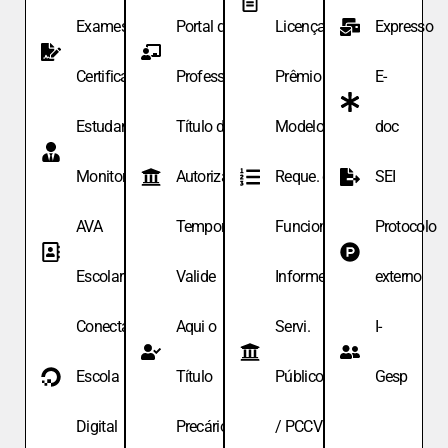
Exames de
Portal do
Licença
Expresso
Certificação
Professor
Prêmio
E-
Estudante
Título de
Modelo de
doc
Monitor
Autoriza.
Reque. de
SEI
AVA
Temporária
Funcionário
Protocolo
Escolar
Valide
Informe
externo
Conecta
Aqui o
Servi.
I-
Escola
Título
Públicos
Gesp
Digital
Precário
/ PCCV