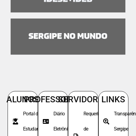
ALUNOS
PROFESSORES
SERVIDORES
LINKS
Portal do
Diário
Requeri.
Transparên
Estudante
Eletrônico
de
Sergipe