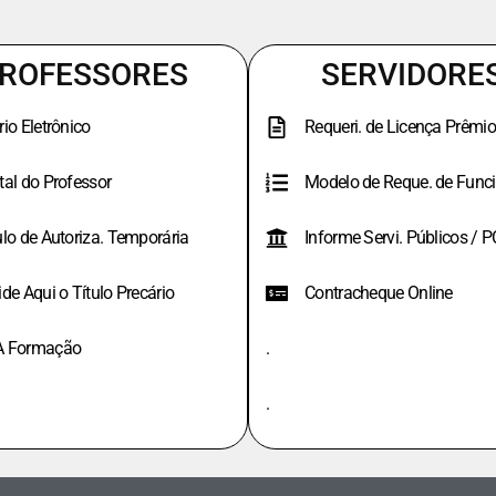
ROFESSORES
SERVIDORE
rio Eletrônico
Requeri. de Licença Prêmio
tal do Professor
Modelo de Reque. de Funci
ulo de Autoriza. Temporária
Informe Servi. Públicos / 
ide Aqui o Título Precário
Contracheque Online
A Formação
.
.