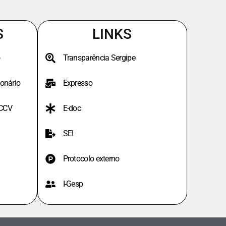
S
LINKS
Transparência Sergipe
onário
Expresso
PCCV
E-doc
SEI
Protocolo externo
I-Gesp