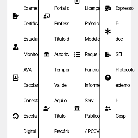
Exames de
Portal do
Licença
Expresso
Certificação
Professor
Prêmio
E-
Estudante
Título de
Modelo de
doc
Monitor
Autoriza.
Reque. de
SEI
AVA
Temporária
Funcionário
Protocolo
Escolar
Valide
Informe
externo
Conecta
Aqui o
Servi.
I-
Escola
Título
Públicos
Gesp
Digital
Precário
/ PCCV