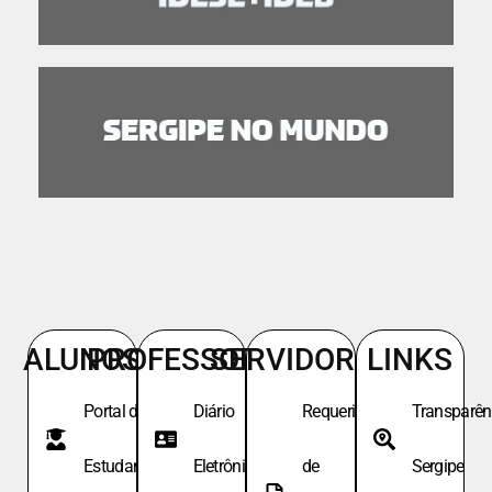
ALUNOS
PROFESSORES
SERVIDORES
LINKS
Portal do
Diário
Requeri.
Transparên
Estudante
Eletrônico
de
Sergipe