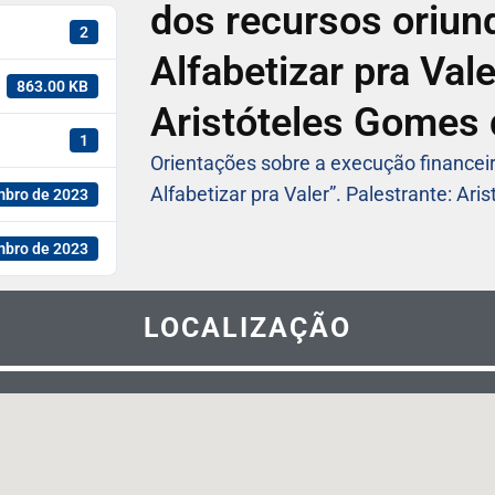
dos recursos oriun
2
Alfabetizar pra Vale
863.00 KB
Aristóteles Gomes d
1
Orientações sobre a execução financei
Alfabetizar pra Valer”. Palestrante: Ari
mbro de 2023
mbro de 2023
LOCALIZAÇÃO