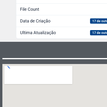
File Count
Data de Criação
17 de out
Ultima Atualização
17 de out