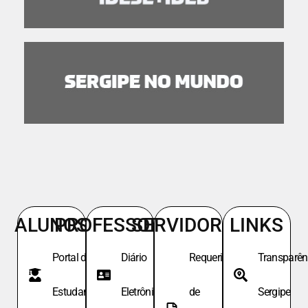
ALUNOS
PROFESSORES
SERVIDORES
LINKS
Portal do
Diário
Requeri.
Transparên
Estudante
Eletrônico
de
Sergipe