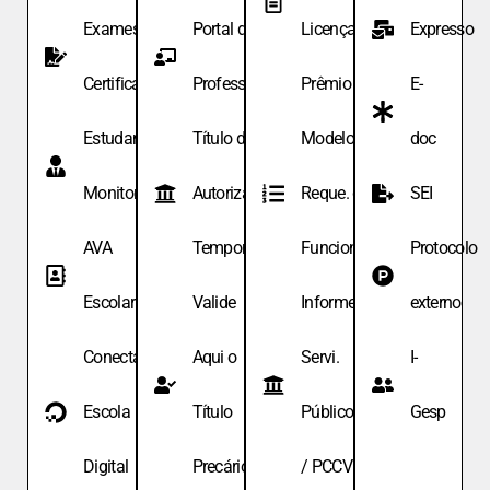
Exames de
Portal do
Licença
Expresso
Certificação
Professor
Prêmio
E-
Estudante
Título de
Modelo de
doc
Monitor
Autoriza.
Reque. de
SEI
AVA
Temporária
Funcionário
Protocolo
Escolar
Valide
Informe
externo
Conecta
Aqui o
Servi.
I-
Escola
Título
Públicos
Gesp
Digital
Precário
/ PCCV