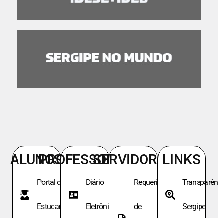
ALUNOS
PROFESSORES
SERVIDORES
LINKS
Portal do
Diário
Requeri.
Transparên
Estudante
Eletrônico
de
Sergipe