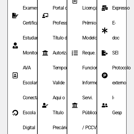
Exames de
Portal do
Licença
Expresso
Certificação
Professor
Prêmio
E-
Estudante
Título de
Modelo de
doc
Monitor
Autoriza.
Reque. de
SEI
AVA
Temporária
Funcionário
Protocolo
Escolar
Valide
Informe
externo
Conecta
Aqui o
Servi.
I-
Escola
Título
Públicos
Gesp
Digital
Precário
/ PCCV