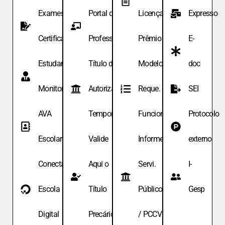
Exames de
Portal do
Licença
Expresso
Certificação
Professor
Prêmio
E-
Estudante
Título de
Modelo de
doc
Monitor
Autoriza.
Reque. de
SEI
AVA
Temporária
Funcionário
Protocolo
Escolar
Valide
Informe
externo
Conecta
Aqui o
Servi.
I-
Escola
Título
Públicos
Gesp
Digital
Precário
/ PCCV