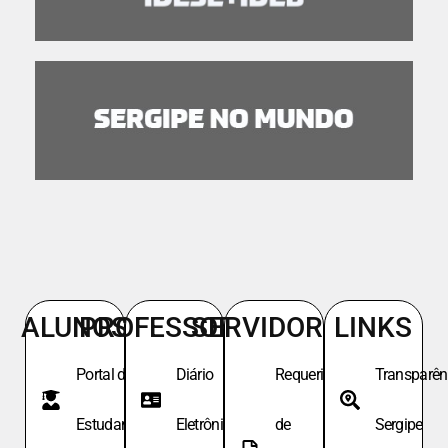
ALUNOS
PROFESSORES
SERVIDORES
LINKS
Portal do
Diário
Requeri.
Transparên
Estudante
Eletrônico
de
Sergipe