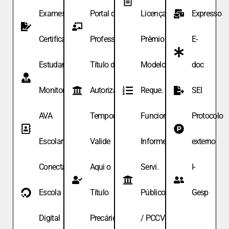
Exames de
Portal do
Licença
Expresso
Certificação
Professor
Prêmio
E-
Estudante
Título de
Modelo de
doc
Monitor
Autoriza.
Reque. de
SEI
AVA
Temporária
Funcionário
Protocolo
Escolar
Valide
Informe
externo
Conecta
Aqui o
Servi.
I-
Escola
Título
Públicos
Gesp
Digital
Precário
/ PCCV