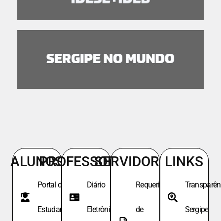
ALUNOS
PROFESSORES
SERVIDORES
LINKS
Portal do
Diário
Requeri.
Transparên
Estudante
Eletrônico
de
Sergipe