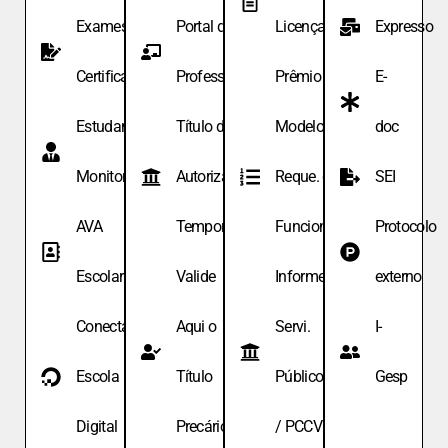
Exames de
Portal do
Licença
Expresso
Certificação
Professor
Prêmio
E-
Estudante
Título de
Modelo de
doc
Monitor
Autoriza.
Reque. de
SEI
AVA
Temporária
Funcionário
Protocolo
Escolar
Valide
Informe
externo
Conecta
Aqui o
Servi.
I-
Escola
Título
Públicos
Gesp
Digital
Precário
/ PCCV