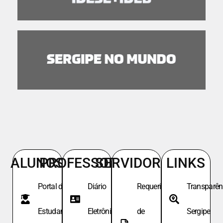
ALUNOS
PROFESSORES
SERVIDORES
LINKS
Portal do
Diário
Requeri.
Transparên
Estudante
Eletrônico
de
Sergipe