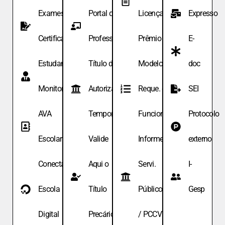
Exames de
Portal do
Licença
Expresso
Certificação
Professor
Prêmio
E-
Estudante
Título de
Modelo de
doc
Monitor
Autoriza.
Reque. de
SEI
AVA
Temporária
Funcionário
Protocolo
Escolar
Valide
Informe
externo
Conecta
Aqui o
Servi.
I-
Escola
Título
Públicos
Gesp
Digital
Precário
/ PCCV