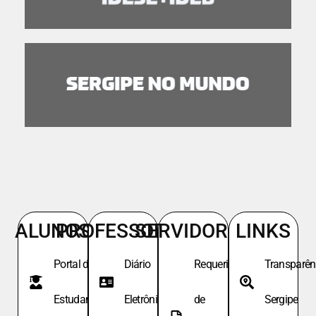
ALUNOS
PROFESSORES
SERVIDORES
LINKS
Portal do
Diário
Requeri.
Transparên
Estudante
Eletrônico
de
Sergipe