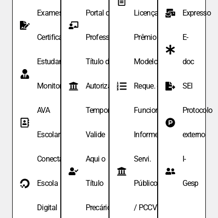
Exames de
Portal do
Licença
Expresso
Certificação
Professor
Prêmio
E-
Estudante
Título de
Modelo de
doc
Monitor
Autoriza.
Reque. de
SEI
AVA
Temporária
Funcionário
Protocolo
Escolar
Valide
Informe
externo
Conecta
Aqui o
Servi.
I-
Escola
Título
Públicos
Gesp
Digital
Precário
/ PCCV