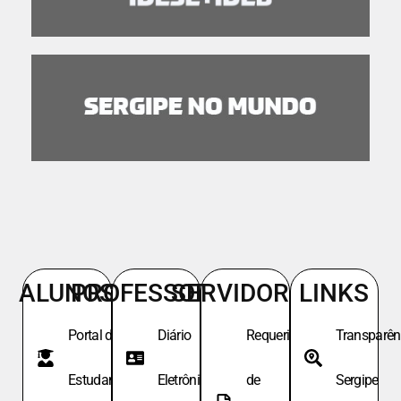
ALUNOS
PROFESSORES
SERVIDORES
LINKS
Portal do
Diário
Requeri.
Transparên
Estudante
Eletrônico
de
Sergipe