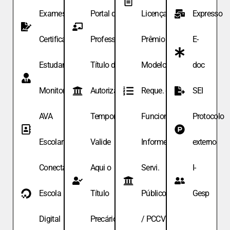
Exames de
Portal do
Licença
Expresso
Certificação
Professor
Prêmio
E-
Estudante
Título de
Modelo de
doc
Monitor
Autoriza.
Reque. de
SEI
AVA
Temporária
Funcionário
Protocolo
Escolar
Valide
Informe
externo
Conecta
Aqui o
Servi.
I-
Escola
Título
Públicos
Gesp
Digital
Precário
/ PCCV