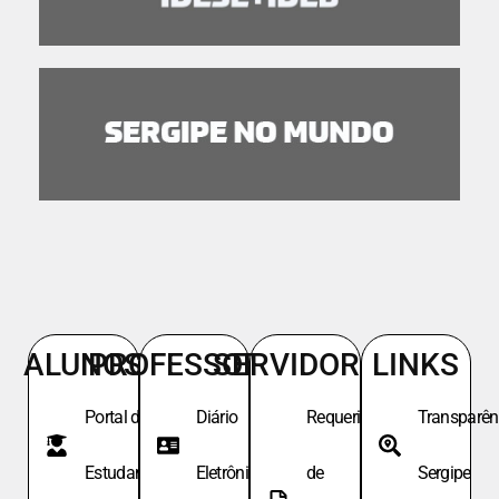
ALUNOS
PROFESSORES
SERVIDORES
LINKS
Portal do
Diário
Requeri.
Transparên
Estudante
Eletrônico
de
Sergipe