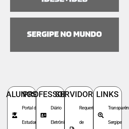
ALUNOS
PROFESSORES
SERVIDORES
LINKS
Portal do
Diário
Requeri.
Transparên
Estudante
Eletrônico
de
Sergipe