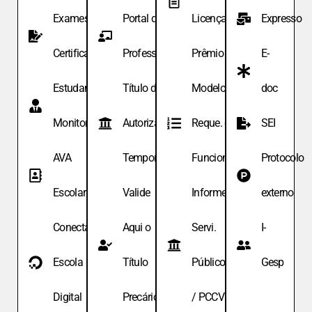
Exames de
Portal do
Licença
Expresso
Certificação
Professor
Prêmio
E-
Estudante
Título de
Modelo de
doc
Monitor
Autoriza.
Reque. de
SEI
AVA
Temporária
Funcionário
Protocolo
Escolar
Valide
Informe
externo
Conecta
Aqui o
Servi.
I-
Escola
Título
Públicos
Gesp
Digital
Precário
/ PCCV