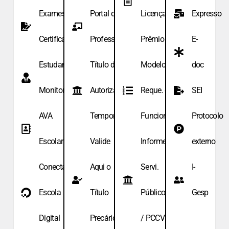
Exames de
Portal do
Licença
Expresso
Certificação
Professor
Prêmio
E-
Estudante
Título de
Modelo de
doc
Monitor
Autoriza.
Reque. de
SEI
AVA
Temporária
Funcionário
Protocolo
Escolar
Valide
Informe
externo
Conecta
Aqui o
Servi.
I-
Escola
Título
Públicos
Gesp
Digital
Precário
/ PCCV