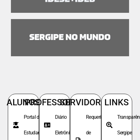
ALUNOS
PROFESSORES
SERVIDORES
LINKS
Portal do
Diário
Requeri.
Transparên
Estudante
Eletrônico
de
Sergipe