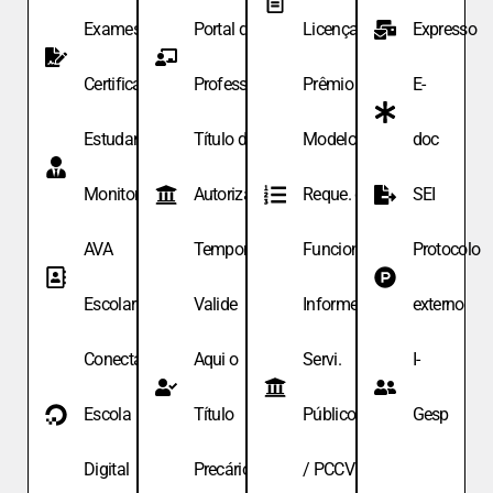
Exames de
Portal do
Licença
Expresso
Certificação
Professor
Prêmio
E-
Estudante
Título de
Modelo de
doc
Monitor
Autoriza.
Reque. de
SEI
AVA
Temporária
Funcionário
Protocolo
Escolar
Valide
Informe
externo
Conecta
Aqui o
Servi.
I-
Escola
Título
Públicos
Gesp
Digital
Precário
/ PCCV