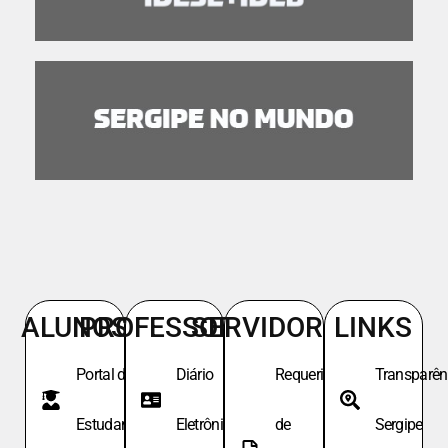
ALUNOS
PROFESSORES
SERVIDORES
LINKS
Portal do
Diário
Requeri.
Transparên
Estudante
Eletrônico
de
Sergipe