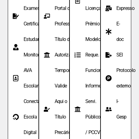
Exames de
Portal do
Licença
Expresso
Certificação
Professor
Prêmio
E-
Estudante
Título de
Modelo de
doc
Monitor
Autoriza.
Reque. de
SEI
AVA
Temporária
Funcionário
Protocolo
Escolar
Valide
Informe
externo
Conecta
Aqui o
Servi.
I-
Escola
Título
Públicos
Gesp
Digital
Precário
/ PCCV