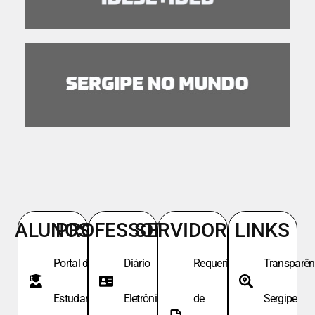
ALUNOS
PROFESSORES
SERVIDORES
LINKS
Portal do
Diário
Requeri.
Transparên
Estudante
Eletrônico
de
Sergipe