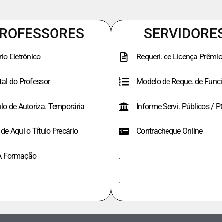
ROFESSORES
SERVIDORE
rio Eletrônico
Requeri. de Licença Prêmio
tal do Professor
Modelo de Reque. de Funci
ulo de Autoriza. Temporária
Informe Servi. Públicos / 
ide Aqui o Título Precário
Contracheque Online
A Formação
.
.