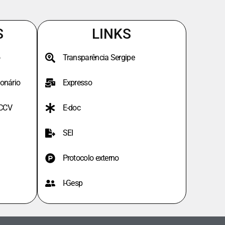
S
LINKS
Transparência Sergipe
onário
Expresso
PCCV
E-doc
SEI
Protocolo externo
I-Gesp