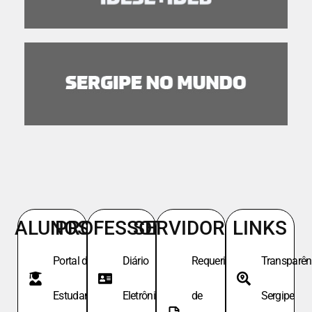
ALUNOS
PROFESSORES
SERVIDORES
LINKS
Portal do
Diário
Requeri.
Transparên
Estudante
Eletrônico
de
Sergipe