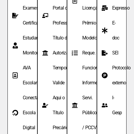
Exames de
Portal do
Licença
Expresso
Certificação
Professor
Prêmio
E-
Estudante
Título de
Modelo de
doc
Monitor
Autoriza.
Reque. de
SEI
AVA
Temporária
Funcionário
Protocolo
Escolar
Valide
Informe
externo
Conecta
Aqui o
Servi.
I-
Escola
Título
Públicos
Gesp
Digital
Precário
/ PCCV