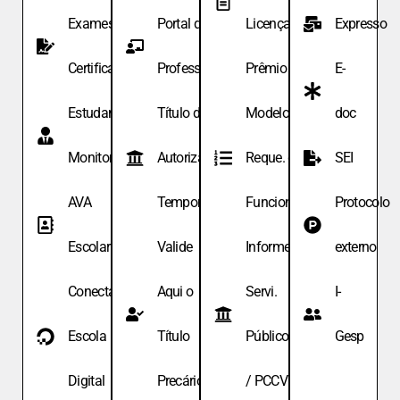
Exames de
Portal do
Licença
Expresso
Certificação
Professor
Prêmio
E-
Estudante
Título de
Modelo de
doc
Monitor
Autoriza.
Reque. de
SEI
AVA
Temporária
Funcionário
Protocolo
Escolar
Valide
Informe
externo
Conecta
Aqui o
Servi.
I-
Escola
Título
Públicos
Gesp
Digital
Precário
/ PCCV