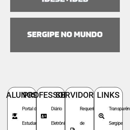
ALUNOS
PROFESSORES
SERVIDORES
LINKS
Portal do
Diário
Requeri.
Transparên
Estudante
Eletrônico
de
Sergipe