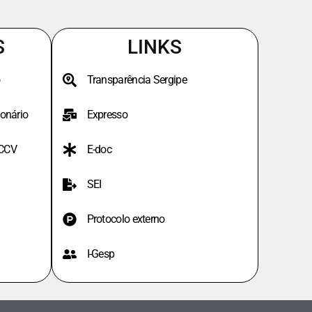
S
LINKS
Transparência Sergipe
onário
Expresso
PCCV
E-doc
SEI
Protocolo externo
I-Gesp