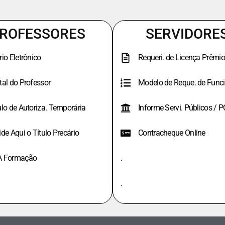
ROFESSORES
SERVIDORE
rio Eletrônico
Requeri. de Licença Prêmio
tal do Professor
Modelo de Reque. de Funci
ulo de Autoriza. Temporária
Informe Servi. Públicos / 
ide Aqui o Título Precário
Contracheque Online
A Formação
.
.