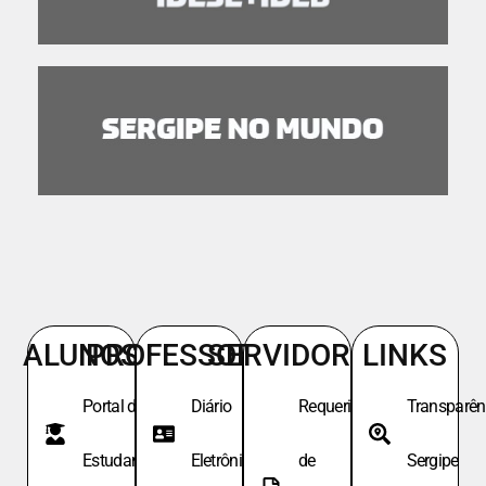
ALUNOS
PROFESSORES
SERVIDORES
LINKS
Portal do
Diário
Requeri.
Transparên
Estudante
Eletrônico
de
Sergipe