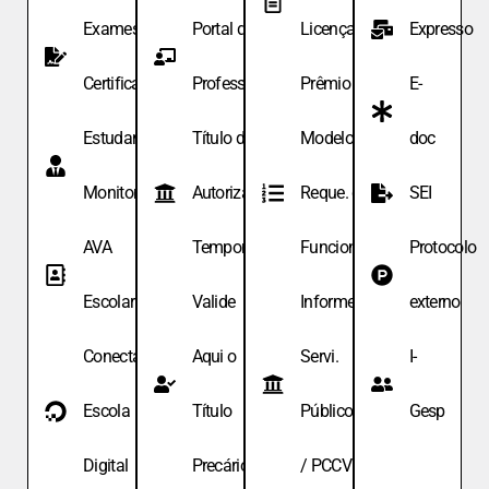
Exames de
Portal do
Licença
Expresso
Certificação
Professor
Prêmio
E-
Estudante
Título de
Modelo de
doc
Monitor
Autoriza.
Reque. de
SEI
AVA
Temporária
Funcionário
Protocolo
Escolar
Valide
Informe
externo
Conecta
Aqui o
Servi.
I-
Escola
Título
Públicos
Gesp
Digital
Precário
/ PCCV