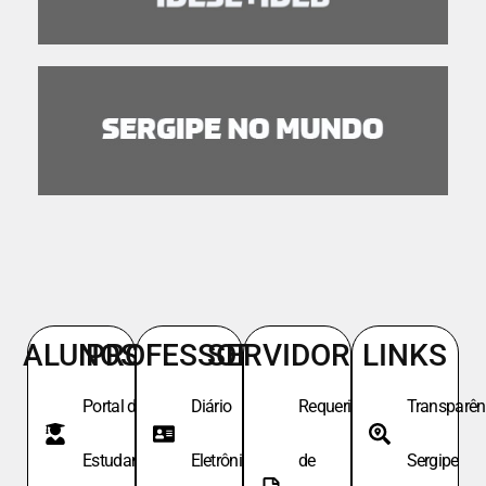
ALUNOS
PROFESSORES
SERVIDORES
LINKS
Portal do
Diário
Requeri.
Transparên
Estudante
Eletrônico
de
Sergipe