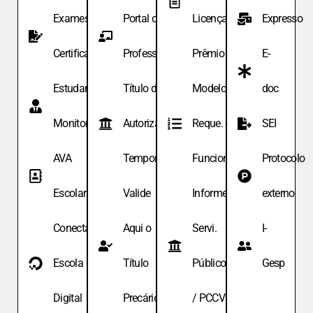
Exames de
Portal do
Licença
Expresso
Certificação
Professor
Prêmio
E-
Estudante
Título de
Modelo de
doc
Monitor
Autoriza.
Reque. de
SEI
AVA
Temporária
Funcionário
Protocolo
Escolar
Valide
Informe
externo
Conecta
Aqui o
Servi.
I-
Escola
Título
Públicos
Gesp
Digital
Precário
/ PCCV