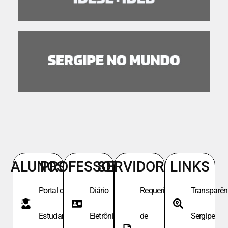
ALUNOS
PROFESSORES
SERVIDORES
LINKS
Portal do
Diário
Requeri.
Transparên
Estudante
Eletrônico
de
Sergipe