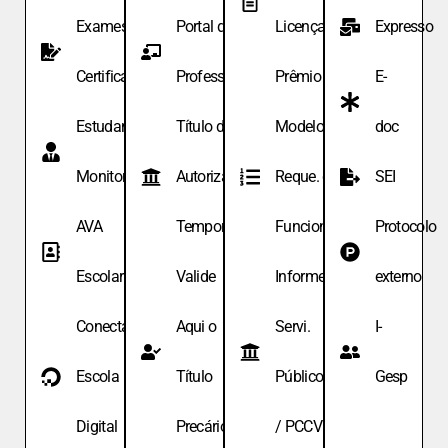
Exames de
Portal do
Licença
Expresso
Certificação
Professor
Prêmio
E-
Estudante
Título de
Modelo de
doc
Monitor
Autoriza.
Reque. de
SEI
AVA
Temporária
Funcionário
Protocolo
Escolar
Valide
Informe
externo
Conecta
Aqui o
Servi.
I-
Escola
Título
Públicos
Gesp
Digital
Precário
/ PCCV