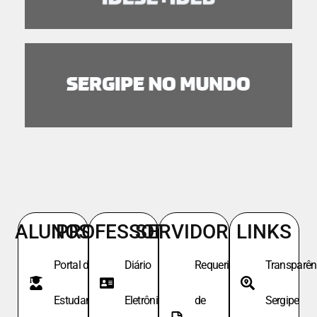
ALUNOS
PROFESSORES
SERVIDORES
LINKS
Portal do
Diário
Requeri.
Transparên
Estudante
Eletrônico
de
Sergipe