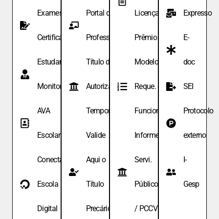
Exames de
Portal do
Licença
Expresso
Certificação
Professor
Prêmio
E-
Estudante
Título de
Modelo de
doc
Monitor
Autoriza.
Reque. de
SEI
AVA
Temporária
Funcionário
Protocolo
Escolar
Valide
Informe
externo
Conecta
Aqui o
Servi.
I-
Escola
Título
Públicos
Gesp
Digital
Precário
/ PCCV