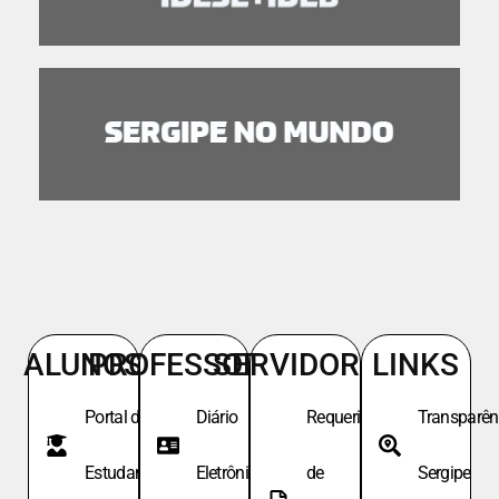
ALUNOS
PROFESSORES
SERVIDORES
LINKS
Portal do
Diário
Requeri.
Transparên
Estudante
Eletrônico
de
Sergipe