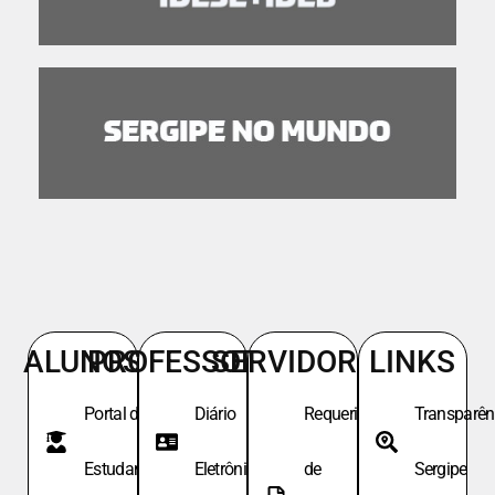
ALUNOS
PROFESSORES
SERVIDORES
LINKS
Portal do
Diário
Requeri.
Transparên
Estudante
Eletrônico
de
Sergipe