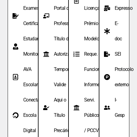
Exames de
Portal do
Licença
Expresso
Certificação
Professor
Prêmio
E-
Estudante
Título de
Modelo de
doc
Monitor
Autoriza.
Reque. de
SEI
AVA
Temporária
Funcionário
Protocolo
Escolar
Valide
Informe
externo
Conecta
Aqui o
Servi.
I-
Escola
Título
Públicos
Gesp
Digital
Precário
/ PCCV