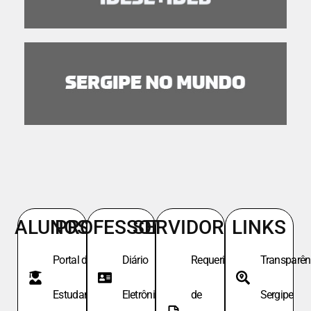
ALUNOS
PROFESSORES
SERVIDORES
LINKS
Portal do
Diário
Requeri.
Transparên
Estudante
Eletrônico
de
Sergipe