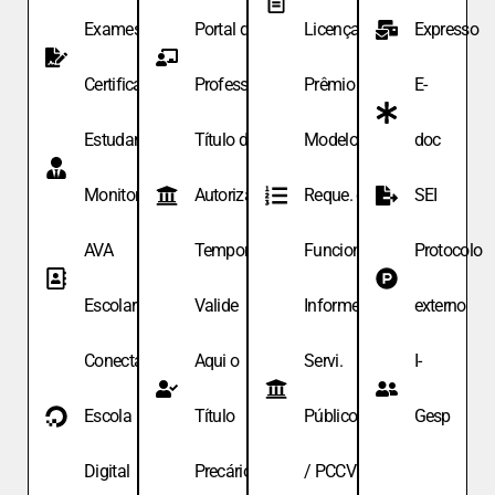
Exames de
Portal do
Licença
Expresso
Certificação
Professor
Prêmio
E-
Estudante
Título de
Modelo de
doc
Monitor
Autoriza.
Reque. de
SEI
AVA
Temporária
Funcionário
Protocolo
Escolar
Valide
Informe
externo
Conecta
Aqui o
Servi.
I-
Escola
Título
Públicos
Gesp
Digital
Precário
/ PCCV