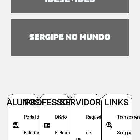
ALUNOS
PROFESSORES
SERVIDORES
LINKS
Portal do
Diário
Requeri.
Transparên
Estudante
Eletrônico
de
Sergipe