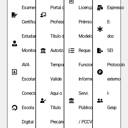
Exames de
Portal do
Licença
Expresso
Certificação
Professor
Prêmio
E-
Estudante
Título de
Modelo de
doc
Monitor
Autoriza.
Reque. de
SEI
AVA
Temporária
Funcionário
Protocolo
Escolar
Valide
Informe
externo
Conecta
Aqui o
Servi.
I-
Escola
Título
Públicos
Gesp
Digital
Precário
/ PCCV