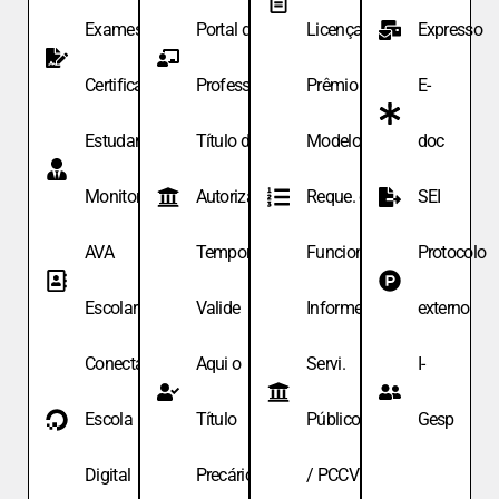
Exames de
Portal do
Licença
Expresso
Certificação
Professor
Prêmio
E-
Estudante
Título de
Modelo de
doc
Monitor
Autoriza.
Reque. de
SEI
AVA
Temporária
Funcionário
Protocolo
Escolar
Valide
Informe
externo
Conecta
Aqui o
Servi.
I-
Escola
Título
Públicos
Gesp
Digital
Precário
/ PCCV