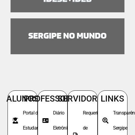
ALUNOS
PROFESSORES
SERVIDORES
LINKS
Portal do
Diário
Requeri.
Transparên
Estudante
Eletrônico
de
Sergipe