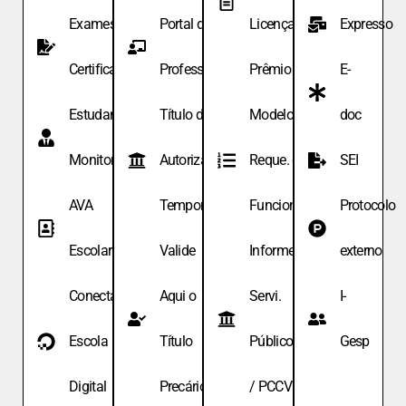
Exames de
Portal do
Licença
Expresso
Certificação
Professor
Prêmio
E-
Estudante
Título de
Modelo de
doc
Monitor
Autoriza.
Reque. de
SEI
AVA
Temporária
Funcionário
Protocolo
Escolar
Valide
Informe
externo
Conecta
Aqui o
Servi.
I-
Escola
Título
Públicos
Gesp
Digital
Precário
/ PCCV