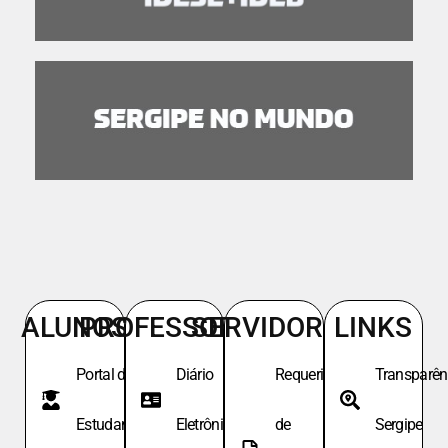
ALUNOS
PROFESSORES
SERVIDORES
LINKS
Portal do
Diário
Requeri.
Transparên
Estudante
Eletrônico
de
Sergipe