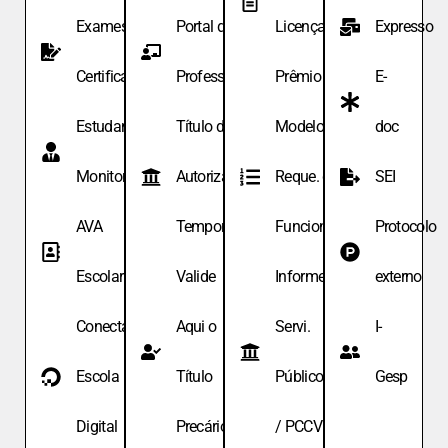
Exames de
Portal do
Licença
Expresso
Certificação
Professor
Prêmio
E-
Estudante
Título de
Modelo de
doc
Monitor
Autoriza.
Reque. de
SEI
AVA
Temporária
Funcionário
Protocolo
Escolar
Valide
Informe
externo
Conecta
Aqui o
Servi.
I-
Escola
Título
Públicos
Gesp
Digital
Precário
/ PCCV