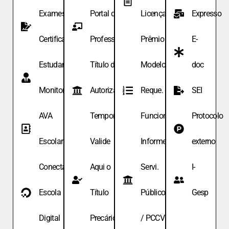
Exames de
Portal do
Licença
Expresso
Certificação
Professor
Prêmio
E-
Estudante
Título de
Modelo de
doc
Monitor
Autoriza.
Reque. de
SEI
AVA
Temporária
Funcionário
Protocolo
Escolar
Valide
Informe
externo
Conecta
Aqui o
Servi.
I-
Escola
Título
Públicos
Gesp
Digital
Precário
/ PCCV