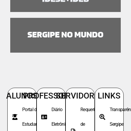
ALUNOS
PROFESSORES
SERVIDORES
LINKS
Portal do
Diário
Requeri.
Transparên
Estudante
Eletrônico
de
Sergipe