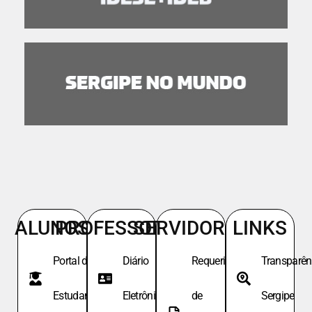
ALUNOS
PROFESSORES
SERVIDORES
LINKS
Portal do
Diário
Requeri.
Transparên
Estudante
Eletrônico
de
Sergipe