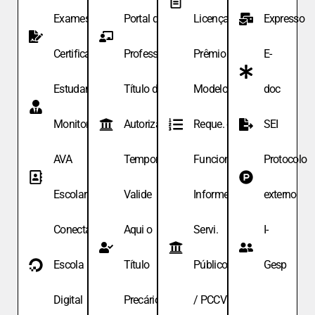
Exames de
Portal do
Licença
Expresso
Certificação
Professor
Prêmio
E-
Estudante
Título de
Modelo de
doc
Monitor
Autoriza.
Reque. de
SEI
AVA
Temporária
Funcionário
Protocolo
Escolar
Valide
Informe
externo
Conecta
Aqui o
Servi.
I-
Escola
Título
Públicos
Gesp
Digital
Precário
/ PCCV