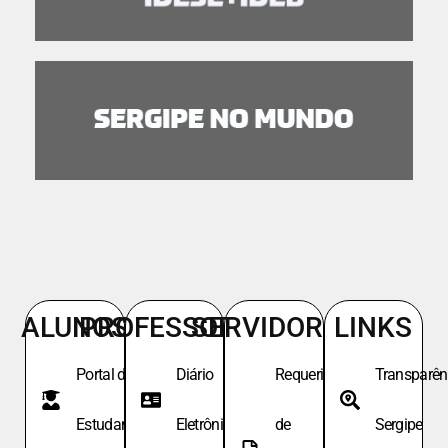
ALUNOS
PROFESSORES
SERVIDORES
LINKS
Portal do
Diário
Requeri.
Transparên
Estudante
Eletrônico
de
Sergipe