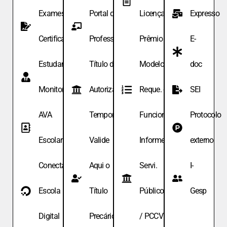
Exames de
Portal do
Licença
Expresso
Certificação
Professor
Prêmio
E-
Estudante
Título de
Modelo de
doc
Monitor
Autoriza.
Reque. de
SEI
AVA
Temporária
Funcionário
Protocolo
Escolar
Valide
Informe
externo
Conecta
Aqui o
Servi.
I-
Escola
Título
Públicos
Gesp
Digital
Precário
/ PCCV