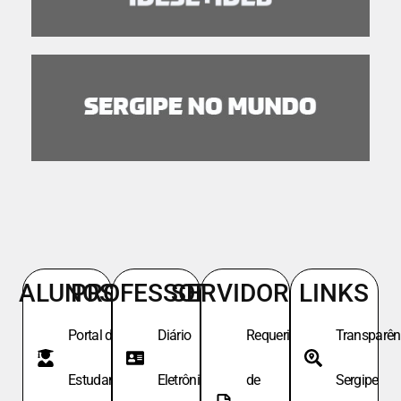
ALUNOS
PROFESSORES
SERVIDORES
LINKS
Portal do
Diário
Requeri.
Transparên
Estudante
Eletrônico
de
Sergipe