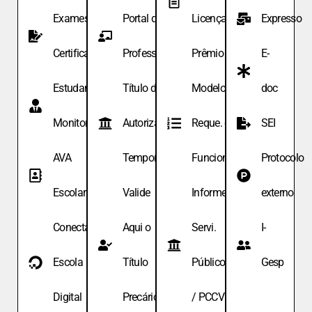
Exames de
Portal do
Licença
Expresso
Certificação
Professor
Prêmio
E-
Estudante
Título de
Modelo de
doc
Monitor
Autoriza.
Reque. de
SEI
AVA
Temporária
Funcionário
Protocolo
Escolar
Valide
Informe
externo
Conecta
Aqui o
Servi.
I-
Escola
Título
Públicos
Gesp
Digital
Precário
/ PCCV