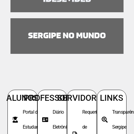
ALUNOS
PROFESSORES
SERVIDORES
LINKS
Portal do
Diário
Requeri.
Transparên
Estudante
Eletrônico
de
Sergipe