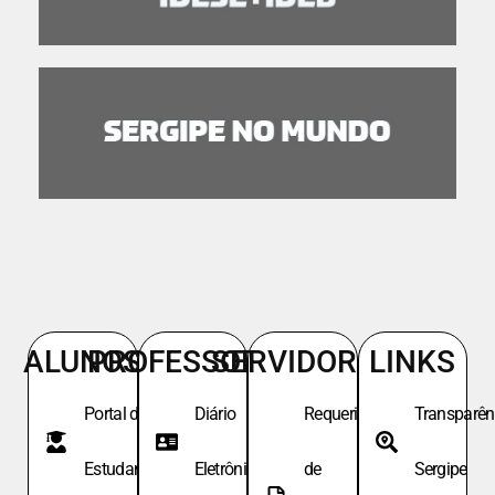
ALUNOS
PROFESSORES
SERVIDORES
LINKS
Portal do
Diário
Requeri.
Transparên
Estudante
Eletrônico
de
Sergipe