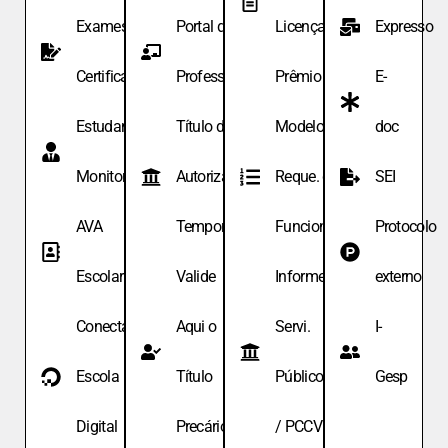
Exames de
Portal do
Licença
Expresso
Certificação
Professor
Prêmio
E-
Estudante
Título de
Modelo de
doc
Monitor
Autoriza.
Reque. de
SEI
AVA
Temporária
Funcionário
Protocolo
Escolar
Valide
Informe
externo
Conecta
Aqui o
Servi.
I-
Escola
Título
Públicos
Gesp
Digital
Precário
/ PCCV